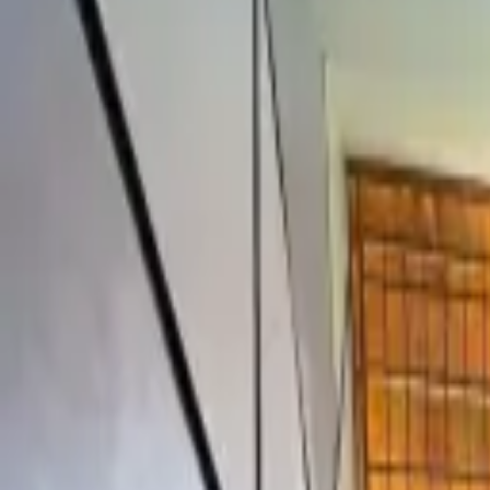
Rubros
Carros
Motos
Inmuebles
Empleos
Lanchas
Artículos