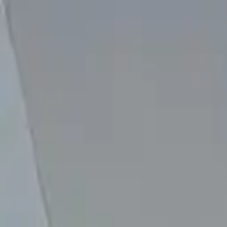
G
TuGanga
Publicar gratis
USD
Bs
Entrar